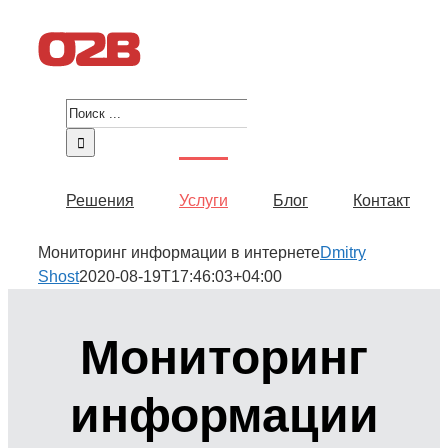
Skip
to
content
Результат
поиска:
Решения
Услуги
Блог
Контакт
Мониторинг информации в интернете
Dmitry
Shost
2020-08-19T17:46:03+04:00
Мониторинг
информации