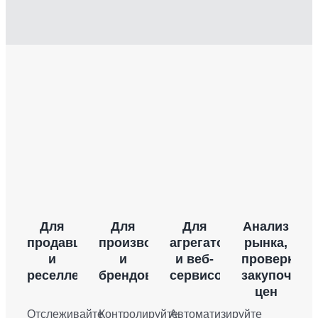
Для
Для
Для
Анализ
продавцов
производителей
агрегаторов
рынка,
и
и
и веб-
проверка
реселлеров
брендов
сервисов
закупочных
цен
Отслеживайте
Контролируйте
Автоматизируйте