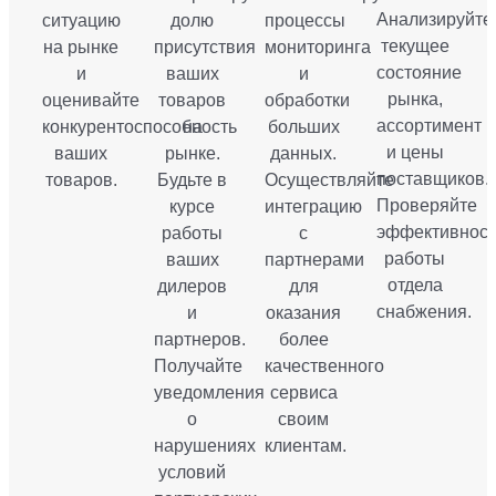
Анализируйте
ситуацию
долю
процессы
текущее
на рынке
присутствия
мониторинга
состояние
и
ваших
и
рынка,
оценивайте
товаров
обработки
ассортимент
конкурентоспособность
на
больших
и цены
ваших
рынке.
данных.
поставщиков.
товаров.
Будьте в
Осуществляйте
Проверяйте
курсе
интеграцию
эффективност
работы
с
работы
ваших
партнерами
отдела
дилеров
для
снабжения.
и
оказания
партнеров.
более
Получайте
качественного
уведомления
сервиса
о
своим
нарушениях
клиентам.
условий